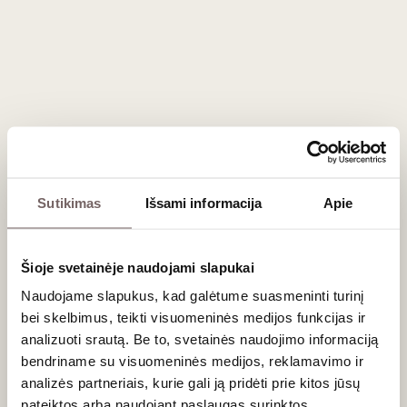
Beaujolais regione.
Elegantiškas Gamay vynuogių charakteris
Šis vynas taurėje spindi skaisčiai rubinine spalva, o aromate
persipina raudonųjų uogų – aviečių, trešnių, braškių – bei
gėlių natos. Chiroubles nereikalauja ilgo brandinimo ąžuolo
statinėse, todėl jame dominuoja tyras vaisiškumas. Tai
universalus pasirinkimas, kuris puikiai tiks prie paukštienos,
mėsos užkandžių (
charcuterie
), keptos lašišos ar lengvų
Sutikimas
Išsami informacija
Apie
salotų.
Dažniausiai užduodami klausimai
Šioje svetainėje naudojami slapukai
Naudojame slapukus, kad galėtume suasmeninti turinį
Ar šį vyną reikia ilgai brandinti?
bei skelbimus, teikti visuomeninės medijos funkcijas ir
Ne, Chiroubles AOP geriausia ragauti jauną – per pirmuosius
analizuoti srautą. Be to, svetainės naudojimo informaciją
1–3 metus nuo derliaus nuėmimo, kai jo vaisiškumas ir gėlių
bendriname su visuomeninės medijos, reklamavimo ir
aromatai yra patys ryškiausi.
analizės partneriais, kurie gali ją pridėti prie kitos jūsų
Kaip paruošti šį vyną patiekimui?
pateiktos arba naudojant paslaugas surinktos