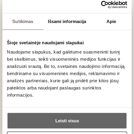
kūnu. Taurėje skleidžiasi intensyvūs gervuogių, juodųjų vyšnių,
slyvų uogienės ir mėtų aromatai. Su amžiumi vynas įgauna
gilius trumų, miško paklotės, odos ir šokolado niuansus, o
Sutikimas
Išsami informacija
Apie
galingi taninai tampa švelnūs lyg šilkas.
Idealiausi maisto deriniai
Šioje svetainėje naudojami slapukai
Dėl savo koncentracijos ir tvirtos struktūros šis galingas
Naudojame slapukus, kad galėtume suasmeninti turinį
Burgundijos vynas reikalauja baltymų gausaus, sotaus
bei skelbimus, teikti visuomeninės medijos funkcijas ir
maisto:
analizuoti srautą. Be to, svetainės naudojimo informaciją
Žvėriena ir sodri mėsa:
tobulai papildo elnienos
bendriname su visuomeninės medijos, reklamavimo ir
kepsnius, šerno mėsos troškinius bei brandintos
analizės partneriais, kurie gali ją pridėti prie kitos jūsų
jautienos išpjovą.
pateiktos arba naudojant paslaugas surinktos
Klasikinė prancūzų virtuvė:
išbandykite su tradiciniu
informacijos.
jautienos troškiniu raudonajame vyne (
Bœuf
Bourguignon
) ar antiena su miško grybais.
Ar jums yra 20 metų?
Sūriai:
rinkitės intensyvesnius, bet ne per aštrius
sūrius, tokius kaip vietinis vienuolių kurtas
Cîteaux
arba
Leisti visus
Époisses
.
Taip
Ne