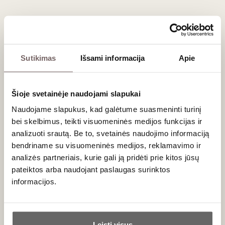
pieno sūrių. Tai idealus vynas prie mėsos, garantuojantis
įspūdį jūsų svečiams.
Dažniausiai užduodami klausimai
Sutikimas
Išsami informacija
Apie
Ar šį raudonąjį vyną reikia dekantuoti?
Taip. Dėl galingos struktūros ir brandinimo ąžuolo statinėse,
rekomenduojame vyną supilti į dekanterį bent 1–2
valandoms prieš patiekiant. Deguonis padės sušvelninti
Šioje svetainėje naudojami slapukai
taninus ir atskleis visą aromatų sudėtingumą.
Naudojame slapukus, kad galėtume suasmeninti turinį
bei skelbimus, teikti visuomeninės medijos funkcijas ir
Koks yra šių vynų brandinimo potencialas?
Colline Teramane DOCG, ypač „Riserva“ klasifikacijos vynai,
analizuoti srautą. Be to, svetainės naudojimo informaciją
pasižymi puikiu ilgaamžiškumu. Tinkamai laikomi rūsyje, jie
bendriname su visuomeninės medijos, reklamavimo ir
gali evoliucionuoti ir gerėti 10–15 metų.
analizės partneriais, kurie gali ją pridėti prie kitos jūsų
pateiktos arba naudojant paslaugas surinktos
Ar tai geras pasirinkimas dovanai?
informacijos.
Neabejotinai. Tai prabangus ir retesnis itališkas vynas, kuris
puikiai tiks kaip solidi
dovana
galingų, klasikinių raudonųjų
Ar jums yra 20 metų?
vynų mėgėjams.
Leisti visus