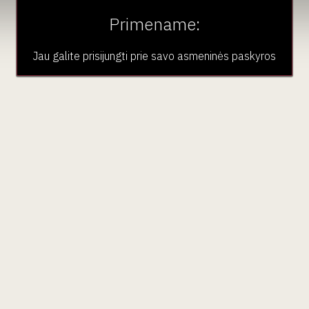
Primename:
Jau galite prisijungti prie savo asmeninės paskyros
aujienlaiškio prenumera
Geriausi mūsų pasiūlymai - tiesiai į Jūsų pašto dėžutę!