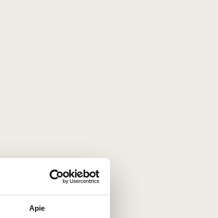
ieš atrandant antrinę fermentaciją butelyje). Šiandien
 regione sunaudojama šampanui gaminti, ramiųjų vynų
ių kaip Aÿ ar Bouzy, arba traškus, minerališkas
baltasis
via rūgštimi, lengvu kūnu ir elegantiškais aviečių, laukinių
liškumo ir citrusų natomis.
Apie