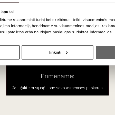
ampenois yra ypač subtilus maisto partneris. Raudonieji vynai t
iks prie šviežių austrių, baltos žuvies ir minkštųjų ožkos
sūrių
. Ta
slapukai
tume suasmeninti turinį bei skelbimus, teikti visuomeninės medij
dojimo informaciją bendriname su visuomeninės medijos, reklamav
os jūsų pateiktos arba naudojant paslaugas surinktos informacijos.
ausimai
Ar jums yra 20 metų?
nas?
Tinkinti
Taip
Ne
peliacija, skirta
tik
ramiems (negazuotiems) vynams. Jei ieškote
Primename:
eros natūralios rūgšties aukščiausios kokybės raudonieji Cotea
Jau galite prisijungti prie savo asmeninės paskyros