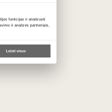
obulai dera su lengva paukštiena, putpelių patiekalais,
i nuostabi, reta
dovana
šampano mėgėjams, norintiems
os funkcijas ir analizuoti
imo ir analizės partneriais,
Leisti visus
 putojančio vyno, rinkitės
Champagne AOC
.
ux Champenois gali sėkmingai bręsti rūsyje 5–10 metų,