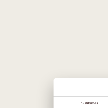
Kas yra Coteaux Champen
Nors Šampanė visame pasaulyje garsėja putojančiais vy
Coteaux Champenois apeliacija leidžia vyndariams i
pagaminama itin mažai. Dažniausiai tai būna
Pinot Noir
vynas
iš '
Chardonnay'
.
Vyno stiliai ir skonio savy
Raudonasis vynas ("Pinot Noir"):
Pasižymi šviesi
vyšnių, žemuogių bei bijūnų aromatais. Tai labai de
Baltasis vynas ("Chardonnay"):
Itin traškus ir "
Gastronominiai deriniai
Sutikimas