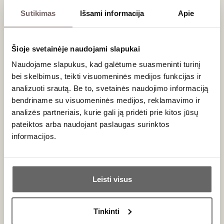
slėnis/Douro DO
Sutikimas
Išsami informacija
Apie
Tempranillo
Touriga Franca
Taurus, gaivus,
minerališkas
Šioje svetainėje naudojami slapukai
raudonasis
Naudojame slapukus, kad galėtume suasmeninti turinį
1,5 L
14%
bei skelbimus, teikti visuomeninės medijos funkcijas ir
192
€
00
analizuoti srautą. Be to, svetainės naudojimo informaciją
bendriname su visuomeninės medijos, reklamavimo ir
analizės partneriais, kurie gali ją pridėti prie kitos jūsų
Douro slėnio vynuogės ir skonio savybės
pateiktos arba naudojant paslaugas surinktos
informacijos.
Šiame atšiauriame, kalnuotame regione vasaros yra
nepaprastai karštos, o dirvožemis sudarytas beveik vien iš
kietų skalūno uolienų. Tai verčia vynuogių šaknis skverbtis
Ar jums yra 20 metų?
gilyn, suteikiant vynams išskirtinę koncentraciją. Douro
Leisti visus
raudonieji vynai
dažniausiai yra mišiniai iš tradicinių '
Touriga
Taip
Ne
Nacional'
, '
Touriga Franca'
, '
Tinta Roriz'
(Tempranillo) ir '
Tinta
Barroca'
vynuogių. Taurėje jie atsiskleidžia galingais miško
Tinkinti
uogų, našlaičių, juodųjų slyvų ir grafito bei prieskonių
Primename: