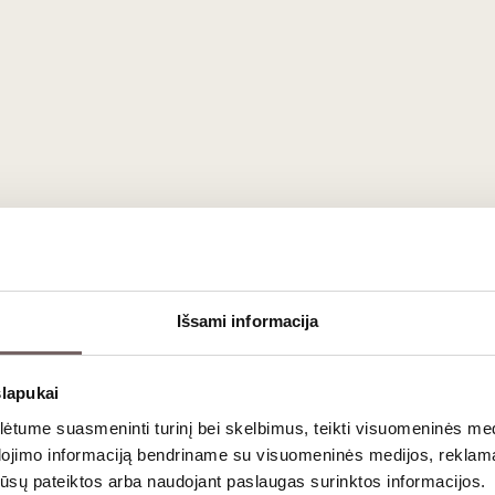
t dominavimas
ei kaimyninio Pomerol, ir šiandien regionas sparčiai susigrąži
žą ir vynuogių koncentraciją. Fronsac
raudonasis vynas
beveik 
ais taninais, trumų, juodųjų vyšnių ir saldymedžio aromatais.
r brandinimo potencialas
siskleidžia ragaujami su rimtu maistu. Tai išraiškingas vynas p
Išsami informacija
jis gali būti gana griežtas, šis
prancūziškas vynas
pasižymi didžiu
slapukai
ausimai
tume suasmeninti turinį bei skelbimus, teikti visuomeninės medij
dojimo informaciją bendriname su visuomeninės medijos, reklamav
os jūsų pateiktos arba naudojant paslaugas surinktos informacijos.