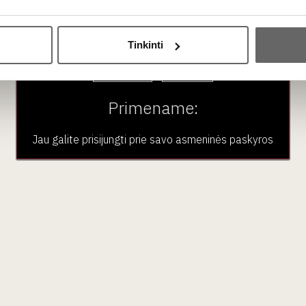
?
ėsčiusi zona pačiame Fronsac regiono centre. Dėl dar didesni
Ar jums yra 20 metų?
aamžiškesni, nors abiejų apeliacijų stilius yra labai panašus.
Tinkinti
s?
Taip
Ne
auti po 4–5 metų nuo derliaus, o geros kokybės buteliai rūsyje ga
Primename:
s 1–2 valandas labai padės sušvelninti jo natūraliai tvirtus tani
Jau galite prisijungti prie savo asmeninės paskyros
aujienlaiškio prenumera