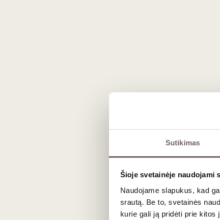
Kalvotas terroir ir Merlo
Istoriškai Fronsac vynai buvo net labiau vertinami n
kalkakmenio ir molio kalvų, kas užtikrina puikų drena
Cabernet Franc
), išsiskiria tamsia rubino spalva, galing
Gastronominiai deriniai i
Dėl savo tvirtos struktūros ir sodrumo Fronsac vynai at
Sutikimas
ėrienos kepsnių, žvėrienos bei kietųjų sūrių. Nors jaunas 
rūsyje.
Šioje svetainėje naudojami 
Dažniausiai užduodami kl
Naudojame slapukus, kad galė
srautą. Be to, svetainės nau
kurie gali ją pridėti prie kit