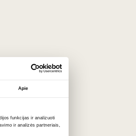
na savo buvusią šlovę. Vynuogynai čia auga ant aukštų
visada gaminamas
Merlot
pagrindu (dažnai papildytas
rie mėsos, nuostabiai tinkantis prie jautienos išpjovos,
Apie
liu potencialu ir tampa itin elegantiškas po kelerių metų
os funkcijas ir analizuoti
imo ir analizės partneriais,