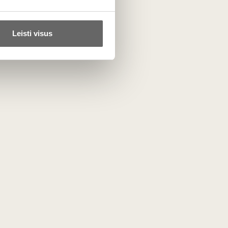
o kalkakmenio kiekio dirvožemyje, Canon-Fronsac vynai
Leisti visus
li puikiai evoliucionuoti 10–15 metų.
nus ir atverti gilius uogų bei ąžuolo aromatus.
ta