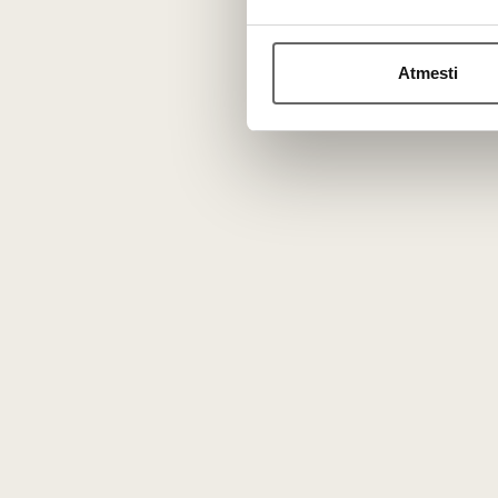
Kuo Fronsac skiriasi nuo Canon-Fronsac apeliacijos
Canon-Fronsac
yra mažesnė, aukščiau ant kalvų išsid
dažnai būna dar labiau koncentruoti, minerališkesni ir ilg
Atmesti
Kiek laiko rekomenduojama brandinti Fronsac vynu
Šie vynai sukurti brandinimui. Geriausia juos pradėti rag
Ar šį raudonąjį vyną būtina dekantuoti?
Taip, ypač jei vynas jaunesnis nei 6–7 metai. Dekantavima
N