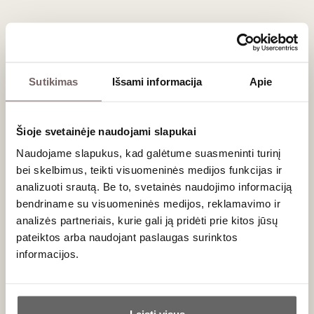
Chambertin 1er
de Gevrey-
Cru 2019
Chambertin de
Prancūzija
Prancūzija
l'Abeille AOC
2021
Burgundija/Gevrey-
Burgundija/Gevrey-
Chambertin AOC
Chambertin AOC
Pinot Noir - 100%
Pinot Noir - 100%
Sutikimas
Išsami informacija
Apie
Taurus, gaivus,
Taurus,
minerališkas
elegantiškas,
raudonasis
kompleksiškas
raudonasis
Šioje svetainėje naudojami slapukai
0,75 L
13%
0,75 L
13%
Naudojame slapukus, kad galėtume suasmeninti turinį
180
€
123
€
00
00
bei skelbimus, teikti visuomeninės medijos funkcijas ir
analizuoti srautą. Be to, svetainės naudojimo informaciją
bendriname su visuomeninės medijos, reklamavimo ir
Kaip išsirinkti Gevrey-Chambertin AOC
analizės partneriais, kurie gali ją pridėti prie kitos jūsų
vyną?
pateiktos arba naudojant paslaugas surinktos
informacijos.
Lyginant su kitais Côte de Nuits subregiono kaimeliais,
Gevrey-Chambertin vynai pasižymi didžiausia koncentracija,
Ar jums yra 20 metų?
tvirčiausiais taninais ir giliausia spalva. Kad atrastumėte savo
mėgstamiausią stilių, atkreipkite dėmesį į šiuos kriterijus: