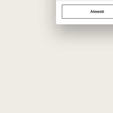
sušvelnins vyno struktūrą ir leis išsiskleisti giliems uo
Atmesti
Kiek laiko galima brandinti šį vyną?
Ąžuolo statinėse brandinti
Crianza
ar galingi senųjų vy
taninams tapti dar šilkiniškesniems.
N