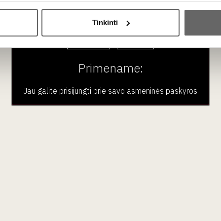
Ar jums yra 20 metų?
gų aromatams.
Tinkinti
Taip
Ne
nmedžių (
Viñas Viejas
) vynai turi puikų senėjimo potencialą. Jūs
Primename:
Jau galite prisijungti prie savo asmeninės paskyros
aujienlaiškio prenumera
Geriausi mūsų pasiūlymai - tiesiai į Jūsų pašto dėžutę!