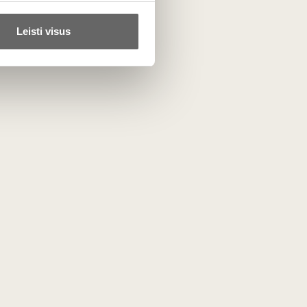
Leisti visus
 galite sėkmingai juos laikyti rūsyje 5–10 metų, leisdami
ta