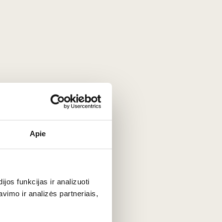
epsnių sezonui. Šiuos
Ispanijos vynus
drąsiai derinkite su:
Apie
omis kaip '
Syrah'
, '
Cabernet Sauvignon'
ar '
Petit Verdot'
,
ltųjų ir rožinių vynų.
os funkcijas ir analizuoti
imo ir analizės partneriais,
kanterį
bent 45–60 minučių prieš ragaujant. Deguonis