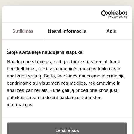
Sūriai:
rinkitės ilgai brandintus, kietuosius karvės ar
avies pieno sūrius.
Dažniausiai užduodami klausimai
Sutikimas
Išsami informacija
Apie
Ar Maipo DO vynus reikia dekantuoti?
Taip, ypač jei atidarote jauno derliaus ar aukštesnės klasės
(pvz.,
Gran Reserva
) vyną. Dekantavimas bent 1–2 valandas
Šioje svetainėje naudojami slapukai
leis tvirtiems taninams sušvelnėti ir atskleis visą aromatų
Naudojame slapukus, kad galėtume suasmeninti turinį
puokštę.
bei skelbimus, teikti visuomeninės medijos funkcijas ir
analizuoti srautą. Be to, svetainės naudojimo informaciją
Kuo Maipo Cabernet Sauvignon skiriasi nuo
prancūziškojo?
bendriname su visuomeninės medijos, reklamavimo ir
Lyginant su klasikiniu Bordo (Prancūzija), Čilės Maipo regiono
analizės partneriais, kurie gali ją pridėti prie kitos jūsų
"
Cabernet Sauvignon"
dažniausiai yra vaisiškesnis, turi
pateiktos arba naudojant paslaugas surinktos
minkštesnius taninus ir išsiskiria būdingomis mentolio ar
informacijos.
eukalipto žolelių natomis, todėl jis dažnai yra maloniau
geriamas jaunesnio amžiaus.
Ar jums yra 20 metų?
Leisti visus