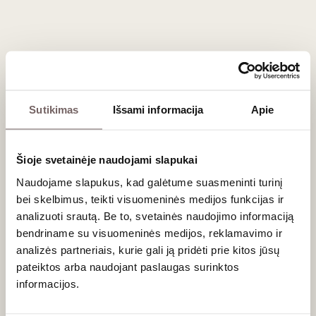
Malleco Valley vynų elegancija ir gaivumas prašosi kokybiškų
patiekalų. "Chardonnay" idealiai derės prie keptos lašišos,
jūros šukučių, kreminių makaronų ar ožkos sūrio. "Pinot Noir"
puikiai papildys antienos krūtinėlės, keptos paukštienos ar
grybų patiekalų skonius. Ieškote vertingos staigmenos vyno
gurmanui? Šio regiono butelis yra puiki ir reta
dovana
.
Sutikimas
Išsami informacija
Apie
Dažniausiai užduodami klausimai
Šioje svetainėje naudojami slapukai
Ar Malleco Valley vynus galima brandinti?
Naudojame slapukus, kad galėtume suasmeninti turinį
Taip. Dėl itin aukštos natūralios rūgšties ir geros struktūros,
bei skelbimus, teikti visuomeninės medijos funkcijas ir
Malleco slėnio "Chardonnay" ir "Pinot Noir" gali puikiai bręsti
analizuoti srautą. Be to, svetainės naudojimo informaciją
rūsyje 5–8 metus, įgaudami sudėtingesnių riešutinių ar
bendriname su visuomeninės medijos, reklamavimo ir
žemiškų aromatų.
analizės partneriais, kurie gali ją pridėti prie kitos jūsų
pateiktos arba naudojant paslaugas surinktos
Kodėl šio regiono vynai yra rečiau sutinkami?
informacijos.
Dėl ekstremalių klimato sąlygų (dažno lietaus, pavasario