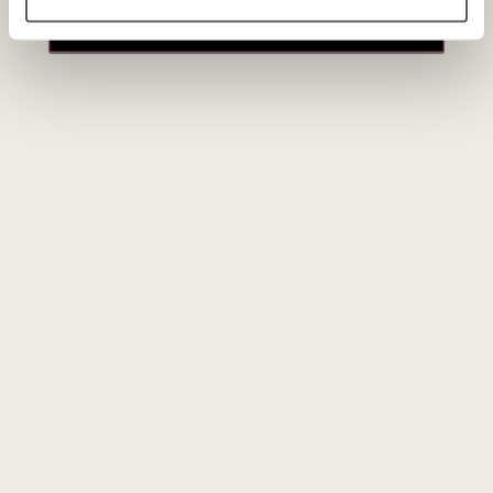
paskyros
Ar galima brandinti Margaret River Chardonnay?
Taip! Skirtingai nei daugelis kitų baltojo vyno stilių, aukštos
kokybės Margaret River '
Chardonnay'
dėl savo puikios
rūgšties ir struktūros gali elegantiškai bręsti rūsyje 5–10
metų, įgaudamas gilesnių medaus ir kepintų riešutų aromatų.
Naujienlaiškio prenumerata
Geriausi mūsų pasiūlymai - tiesiai į Jūsų pašto
dėžutę!
PRENUMERUOTI