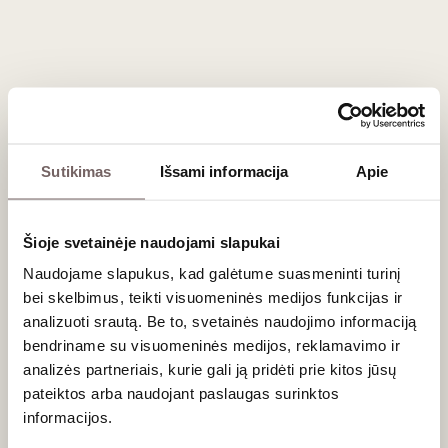
tobuliausias derinys pasaulyje. Galingas
Malbec
atlaiko
jautienos kepsnių intensyvumą ir dūmo aromatus.
Sotūs troškiniai:
puikus palydovas prie aštresnių
meksikietiškų patiekalų, ėrienos ar ilgai troškintų
jautienos žandų.
Brandinti sūriai:
kietieji avies ar karvės pieno sūriai
puikiai papildo tamsių uogų aromatus.
Sutikimas
Išsami informacija
Apie
Dažniausiai užduodami klausimai
Šioje svetainėje naudojami slapukai
Ar Mendoza vyną reikia dekantuoti?
Taip, ypač jei tai ąžuolo statinėse brandintas (pvz., Reserva
Naudojame slapukus, kad galėtume suasmeninti turinį
kategorijos) "
Malbec"
ar "
Cabernet Sauvignon"
. Dekantavimas
bei skelbimus, teikti visuomeninės medijos funkcijas ir
bent valandą prieš patiekiant padės vynui „atsikvėpti“,
analizuoti srautą. Be to, svetainės naudojimo informaciją
sušvelnins taninus ir atvers tamsaus šokolado bei prieskonių
bendriname su visuomeninės medijos, reklamavimo ir
aromatus.
analizės partneriais, kurie gali ją pridėti prie kitos jūsų
Kuo Mendozos Malbec skiriasi nuo prancūziškojo?
pateiktos arba naudojant paslaugas surinktos
Argentinietiškas "
Malbec"
iš Mendozos paprastai yra labiau
informacijos.
koncentruotas į saldžius, nokius vaisius (slyvas, vyšnias),