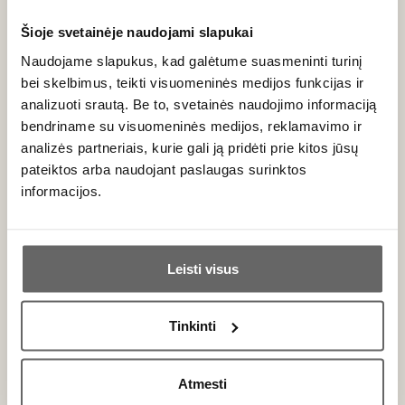
Koks maistas geriausiai dera su Monferrato
raudonaisiais vynais?
Dėl būdingos gyvybingos
Šioje svetainėje naudojami slapukai
rūgšties ir švelnių taninų (ypač jei vyrauja 'Barbera'
vynuogės), šie vynai tobulai tinka prie makaronų
Naudojame slapukus, kad galėtume suasmeninti turinį
patiekalų su mėsos ar pomidorų padažais, tradicinės
bei skelbimus, teikti visuomeninės medijos funkcijas ir
picos, ant grotelių keptos mėsos ir brandintų sūrių.
analizuoti srautą. Be to, svetainės naudojimo informaciją
bendriname su visuomeninės medijos, reklamavimo ir
analizės partneriais, kurie gali ją pridėti prie kitos jūsų
pateiktos arba naudojant paslaugas surinktos
informacijos.
Naujienlaiškio prenumerata
Ar jums yra 20 metų?
Geriausi mūsų pasiūlymai - tiesiai į Jūsų pašto
Leisti visus
dėžutę!
Taip
Ne
Tinkinti
Primename:
PRENUMERUOTI
Atmesti
Jau galite prisijungti prie savo asmeninės