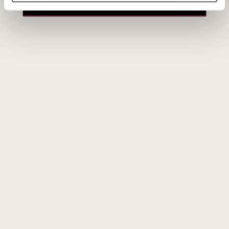
paskyros
Vyno klubas
Paslaugos
Apie mus
En Primeur
Tinklaraštis
VK narystė
Kontaktai
Renginiai
Rekvizitai
Didmeninė prekyba
Karjera
DUK
Parduotuvė
Mūsų projektai
Vynas
Lietuvos someljė mokykla