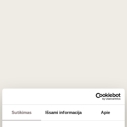
bet labai intensyvaus skonio vynuogių. Dėl to šios apeliacijos
gėrimai labai skiriasi nuo lengvų ir vaisiškų
Beaujolais
Nouveau
vynų.
Skonio profilis ir aromatai
Jaunas Moulin à Vent vynas stebina intensyviais aromatais,
tačiau tikrasis jo grožis atsiskleidžia po kelerių metų
brandinimo:
Jauname vyne dominuoja tamsiosios vyšnios,
gervuogės, slyvos bei žibuoklės.
Po 3–5 metų rūsyje išryškėja prieskonių, muskato
riešuto, juodųjų pipirų ir triufelių natos.
Skonis pasižymi aksominiais, bet juntamais taninais ir
ilgai išliekančiu poskoniu.
Derinimas su maistu
Sutikimas
Išsami informacija
Apie
Tai puikus gastronominis vynas, kuris gali atlaikyti ir
intensyvesnius skonius. Jis idealiai dera su ant grotelių kepta