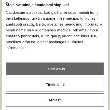
Šioje svetainėje naudojami slapukai
jautiena, antienos krūtinėle, žvėriena ar miško grybų
troškiniais. Taip pat tai vienas geriausių pasirinkimų prie
Naudojame slapukus, kad galėtume suasmeninti turinį
brandintų karvės pieno
sūrių
, tokių kaip
Brie de Meaux
ar
bei skelbimus, teikti visuomeninės medijos funkcijas ir
Camembert
.
analizuoti srautą. Be to, svetainės naudojimo informaciją
bendriname su visuomeninės medijos, reklamavimo ir
Dažniausiai užduodami klausimai
analizės partneriais, kurie gali ją pridėti prie kitos jūsų
pateiktos arba naudojant paslaugas surinktos
Ar šis vynas tinka brandinimui?
informacijos.
Taip, tai pats ilgaamžiškiausias Božolė vynas. Gero vintažo
Ar jums yra 20 metų?
Moulin à Vent drąsiai galima brandinti 10 ir daugiau metų.
Bręstant šis vynas patiria procesą, vadinamą
pinoter
– jis
Leisti visus
tampa labai panašus į brandų Burgundijos "
Pinot Noir"
.
Taip
Ne
Ar Moulin à Vent reikia dekantuoti?
Tinkinti
Primename:
Jaunus (iki 5 metų) šios apeliacijos vynus rekomenduojama
dekantuoti bent 30–60 minučių, kad taninai sušvelnėtų ir
Atmesti
Jau galite prisijungti prie savo asmeninės
atsiskleistų vaisiški aromatai.
paskyros