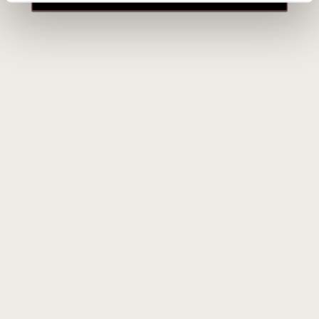
Kokioje temperatūroje geriausia patiekti?
Geriausia patiekti 15–17 °C temperatūros. Per šiltas vynas
gali prarasti savo struktūrą ir gaivumą.
Naujienlaiškio prenumerata
Geriausi mūsų pasiūlymai - tiesiai į Jūsų pašto
dėžutę!
PRENUMERUOTI