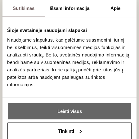
Dažniausiai užduodami klausimai
Sutikimas
Išsami informacija
Apie
Ar Muscadet vyną tinka ilgai brandinti rūsyje?
Dažniausiai ne. Šis vynas vertinamas dėl savo jaunatviško
Šioje svetainėje naudojami slapukai
gaivumo, todėl jį geriausia išgerti per pirmuosius 1–3 metus.
Naudojame slapukus, kad galėtume suasmeninti turinį
Išimtis – aukščiausios klasės „Cru“ statusą turintys
Muscadet vynai, kurie gali elegantiškai bręsti ilgiau.
bei skelbimus, teikti visuomeninės medijos funkcijas ir
analizuoti srautą. Be to, svetainės naudojimo informaciją
Kokioje temperatūroje jį geriausia ragauti?
bendriname su visuomeninės medijos, reklamavimo ir
Siekdami maksimalaus gaivumo ir traškumo, patiekite šį vyną
analizės partneriais, kurie gali ją pridėti prie kitos jūsų
gerai atšaldytą, maždaug 8–10 °C temperatūros.
pateiktos arba naudojant paslaugas surinktos
informacijos.
Ar jums yra 20 metų?
Leisti visus
Naujienlaiškio prenumerata
Taip
Ne
Geriausi mūsų pasiūlymai - tiesiai į Jūsų pašto
Tinkinti
dėžutę!
Primename: