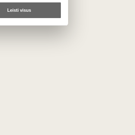
Leisti visus
, čia galima rasti tikrų
Ispanijos vyno
šedevrų už labai
ta