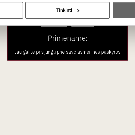
Ar jums yra 20 metų?
Tinkinti
Taip
Ne
 Kadangi regionas ilgą laiką buvo kaimyninės Riochos „šešėlyje“
Primename:
Jau galite prisijungti prie savo asmeninės paskyros
aujienlaiškio prenumera
Geriausi mūsų pasiūlymai - tiesiai į Jūsų pašto dėžutę!