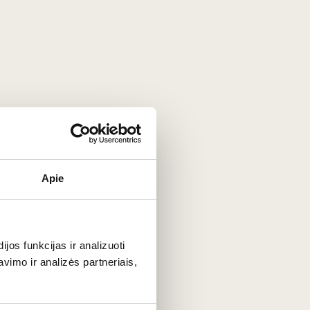
s prie paelijos, lengvų
tapas
užkandžių ar keptų daržovių.
 bei brandintais sūriais (pvz.,
Manchego
).
Apie
ūziškas vynuoges ('
Cabernet Sauvignon'
, '
Merlot'
). Todėl
si į tradicinį ilgo brandinimo ąžuole stilių.
os funkcijas ir analizuoti
imo ir analizės partneriais,
us 1–2 metus po derliaus nuėmimo. Atvėsinkite butelį iki