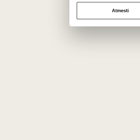
Atmesti
Ar šio regiono vynai yra brangūs?
Vienas didžiausių šios apeliacijos privalumų yra kaina.
racionalią ir prieinamą kainą.
N