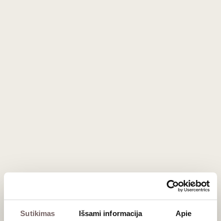
0,75 L
13%
0,75 L
13,5%
124
€
126
€
00
00
90
Raudonasis
/ 100
sausas
Michel Gros
Nuits-St-
Georges 1er
Cru AOC 2019
Prancūzija
Burgundija/Nuits-
St-Georges
Premier Cru AOC
Pinot Noir - 100%
Taurus, gaivus,
minerališkas
raudonasis
0,75 L
13%
139
€
00
Sutikimas
Išsami informacija
Apie