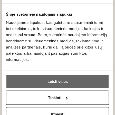
Terroir ir Nuits-St-Georges skonio
išskirtinumas
Šioje svetainėje naudojami slapukai
Naudojame slapukus, kad galėtume suasmeninti turinį
Nuits-St-Georges apeliacija yra padalinta į dvi pagrindines
bei skelbimus, teikti visuomeninės medijos funkcijas ir
dalis, kurias skiria pats kaimelis. Šiaurinėje dalyje (arčiau
Vosne-Romanée) esantys
Premier Cru
vynuogynai duoda
analizuoti srautą. Be to, svetainės naudojimo informaciją
elegantiškesnius, švelnesnius vynus su ryškesnėmis
bendriname su visuomeninės medijos, reklamavimo ir
raudonųjų uogų natomis. Pietinė dalis, pasižyminti giliu molio
analizės partneriais, kurie gali ją pridėti prie kitos jūsų
ir kalkakmenio dirvožemiu, gamina raumeningus, tamsius ir
pateiktos arba naudojant paslaugas surinktos
taniniškus vynus. Taurėje dominuoja juodųjų vyšnių,
informacijos.
gervuogių, juodųjų trumų, odos ir miško paklotės aromatai,
kurie su amžiumi tampa vis kompleksiškesni.
Ar jums yra 20 metų?
Rekomenduojami deriniai su maistu
Leisti visus
Taip
Ne
Galingas "
Pinot Noir"
iš Nuits-St-Georges reikalauja baltymų
gausaus, intensyvaus maisto akompanimento:
Tinkinti
Primename:
Žvėriena:
tobulai tinka prie elnienos kepsnių ar šerno
mėsos troškinių.
Atmesti