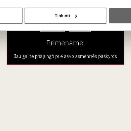
Ar jums yra 20 metų?
er pirmuosius 1–3 metus po derliaus nuėmimo, kol jie trykšta švi
Tinkinti
Taip
Ne
Primename:
iausia patiekti gerai atvėsintą, maždaug 8–10 °C temperatūros.
Jau galite prisijungti prie savo asmeninės paskyros
aujienlaiškio prenumera