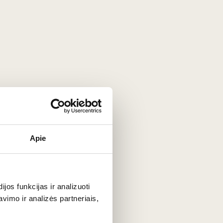
u:
Apie
šiol čia gaminami išskirtiniai
Abboccato
(pusiau saldūs) ir
os funkcijas ir analizuoti
imo ir analizės partneriais,