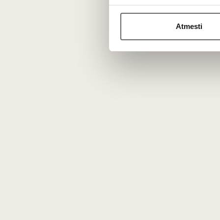
Sausus Orvieto vynus rekomenduojama ragauti jaunus – p
Atmesti
Superiore
stiliaus pavyzdžiai gali bręsti šiek tiek ilgiau.
Kokioje temperatūroje patiekti?
Kaip ir daugumą gaivių
Italijos baltųjų vynų
, Orvieto ger
N