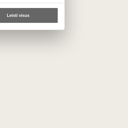
ežiais citrusų ir obuolių aromatais. Tik patys geriausi
Leisti visus
ta