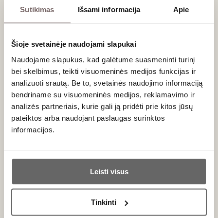
Sutikimas
Išsami informacija
Apie
Ar šie vynai tinka ilgalaikiam brandinimui?
Sausuosius vynus geriausia ragauti jaunus (per pirmus 2–4
metus). Tačiau saldieji Pacherenc du Vic Bilh vynai pasižymi
Šioje svetainėje naudojami slapukai
išskirtiniu brandinimo potencialu ir butelyje gali tobulėti
dešimtmetį ar net ilgiau.
Naudojame slapukus, kad galėtume suasmeninti turinį
bei skelbimus, teikti visuomeninės medijos funkcijas ir
Kokia rekomenduojama patiekimo temperatūra?
analizuoti srautą. Be to, svetainės naudojimo informaciją
Sausuosius vynus patiekite atvėsintus iki 8–10 °C, o
bendriname su visuomeninės medijos, reklamavimo ir
saldžiuosius – apie 10–12 °C, kad išsaugotumėte jų
analizės partneriais, kurie gali ją pridėti prie kitos jūsų
gaivumą ir atskleistumėte visą aromatų sudėtingumą.
pateiktos arba naudojant paslaugas surinktos
informacijos.
Ar jums yra 20 metų?
Naujienlaiškio prenumerata
Leisti visus
Taip
Ne
Geriausi mūsų pasiūlymai - tiesiai į Jūsų pašto
Tinkinti
dėžutę!
Primename: