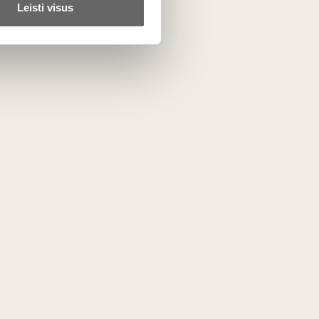
Leisti visus
asiekti tobulą brandą, o vynams įgauti neįtikėtiną
 Bordo ūkių. Klasikinis Pauillac vynas jaunystėje yra itin
edro aromatai. Po dešimtmečio ar daugiau rūsyje, taninai