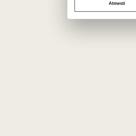
Bordo/Pauillac AOC
Atmesti
Cabernet Sauvignon -
70%
Merlot - 25%
Cabernet Franc - 3%
...
Taurus, koncentruotas,
struktūriškas raudonasis
1,5 L
13,5%
214
€
00
Pauillac galia ir skonio prof
Ši Haut-Médoc pusiasalio apeliacija garsėja giliu žvy
ilgaamžiškumą. Būtent Pauillac regione yra įsikūrę net
tvirtas, raumeningas ir taniniškas. Taurėje skleidžiasi