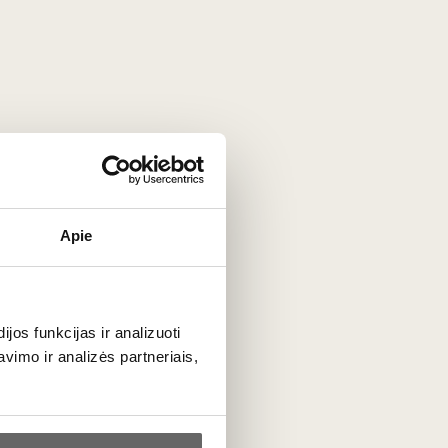
AOC 2001
Prancūzija
 AOC
Bordo/Pauillac AOC
non -
Cabernet Sauvignon -
70%
Merlot - 30%
- 4%
Taurus, koncentruotas,
struktūriškas raudonasis
0,75 L
12,5%
Apie
79
€
00
os funkcijas ir analizuoti
imo ir analizės partneriais,