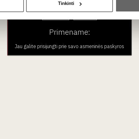
Tinkinti
Taip
Ne
Primename:
Jau galite prisijungti prie savo asmeninės paskyros
ilis
ro dirvožemiu, leidžiančiu '
Cabernet Sauvignon'
vynuogėms p
 trys iš penkių aukščiausios klasės (
Premier Grand Cru Classé
)
 intensyvūs juodųjų serbentų, slyvų, grafito, cigarų dėžutės ir k