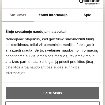
Baltasis vynas ("Chardonnay"):
Išsiskiria šviesia
aukso spalva, citrusinių vaisių, obuolių, akacijų medaus
Sutikimas
Išsami informacija
Apie
ir titnago aromatais. Burnoje šis vynas yra gaivus,
harmoningas, turintis aiškią mineralinę tekstūrą.
Raudonasis vynas ("Pinot Noir"):
Pasižymi intensyvia
rubino spalva ir ryškiais raudonųjų uogų – braškių,
Šioje svetainėje naudojami slapukai
aviečių bei laukinių vyšnių – kvapais. Bręstant išryškėja
Naudojame slapukus, kad galėtume suasmeninti turinį
žemės, odos ir prieskonių niuansai, o taninai tampa
bei skelbimus, teikti visuomeninės medijos funkcijas ir
aksominiai.
analizuoti srautą. Be to, svetainės naudojimo informaciją
bendriname su visuomeninės medijos, reklamavimo ir
Derinimas su maistu
analizės partneriais, kurie gali ją pridėti prie kitos jūsų
pateiktos arba naudojant paslaugas surinktos
Dėl savo gaivumo ir minerališkumo, baltieji Pernand-
informacijos.
Vergelesses vynai yra idealus pasirinkimas prie jūros
gėrybių, kreminių žuvies patiekalų ar ožkos sūrio. Raudonieji
vynai puikiai papildys keptos paukštienos, veršienos kepsnių
Ar jums yra 20 metų?
ar grybų rizoto skonius. Užsukite į mūsų
užkandžių prie vyno
Leisti visus
skyrių ir išsirinkite tobulus gurmaniškus priedus savo stalui.
Taip
Ne