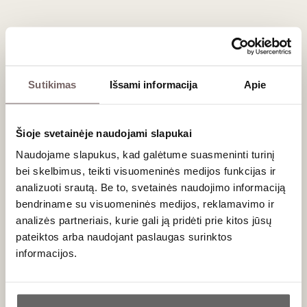
Pommard 1er Cru vynai dažnai vadinami pačiais
"vyriškiausiais" Côte de Beaune vynais:
Jauname vyne itin ryškiai dominuoja tamsiosios
vyšnios, juodieji serbentai, gervuogės ir subtilūs
Sutikimas
Išsami informacija
Apie
juodųjų pipirų prieskoniai.
Vynui bręstant rūsyje, taninai švelnėja, o aromatuose
išryškėja odos, miško paklotės, žvėrienos, triufelių ir
Šioje svetainėje naudojami slapukai
drėgnos žemės natos.
Naudojame slapukus, kad galėtume suasmeninti turinį
Skonyje vynas demonstruoja didelį tūrį, puikią rūgštį ir
bei skelbimus, teikti visuomeninės medijos funkcijas ir
labai ilgą, išraiškingą poskonį.
analizuoti srautą. Be to, svetainės naudojimo informaciją
bendriname su visuomeninės medijos, reklamavimo ir
Rekomenduojami deriniai su maistu
analizės partneriais, kurie gali ją pridėti prie kitos jūsų
Dėl savo struktūros ir tvirtų taninų, šis vynas yra tobulas
pateiktos arba naudojant paslaugas surinktos
mėsos patiekalų palydovas. Jis nuostabiai atskleis savo
informacijos.
savybes prie keptos jautienos išpjovos, avienos šonkauliukų,
ančių
confit
ar žvėrienos troškinių su raudonojo vyno padažu.
Ar jums yra 20 metų?
Tai taip pat puikus pasirinkimas derinti su brandintais,