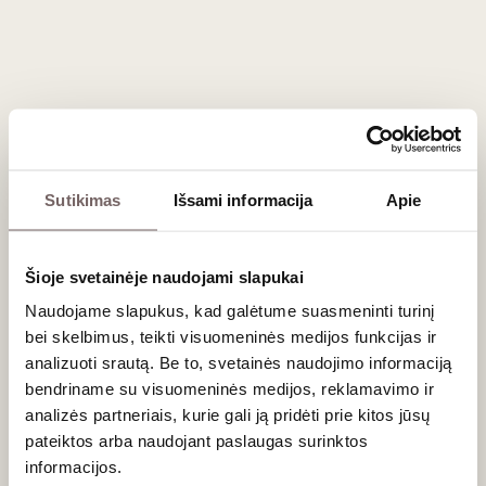
135
€
136
€
Chardonnay vynuogių etalonas pasaulyje
Puligny-Montrachet kaimelis, įsikūręs Côte de Beaune
subregione, dalijasi legendiniu
Montrachet Grand Cru
vynuogynu su kaimyniniu Chassagne-Montrachet. Vietinis
Sutikimas
Išsami informacija
Apie
kalkakmenio ir mergelio dirvožemis, puikus drenažas ir
ilgametė vyndarių patirtis sukuria tobulą terpę. Iš čia kilęs
baltasis vynas
yra itin elegantiškas ir tiesiog pulsuoja
energija. Jaunas vynas kvepia žaliaisiais obuoliais, citrusais,
Šioje svetainėje naudojami slapukai
baltaisiais persikais bei medumi, o su amžiumi išvysto
Naudojame slapukus, kad galėtume suasmeninti turinį
sviesto, lazdyno riešutų ir marcipanų natas.
bei skelbimus, teikti visuomeninės medijos funkcijas ir
analizuoti srautą. Be to, svetainės naudojimo informaciją
Ką patiekti prie šio Burgundijos šedevro?
bendriname su visuomeninės medijos, reklamavimo ir
analizės partneriais, kurie gali ją pridėti prie kitos jūsų
Tai vynas, reikalaujantis pačios geriausios ir kokybiškiausios
pateiktos arba naudojant paslaugas surinktos
gastronomijos. Dėl savo kreminės tekstūros ir tvirtos
informacijos.
rūgšties, tai yra tobulas, prabangus vynas prie žuvies, tokios