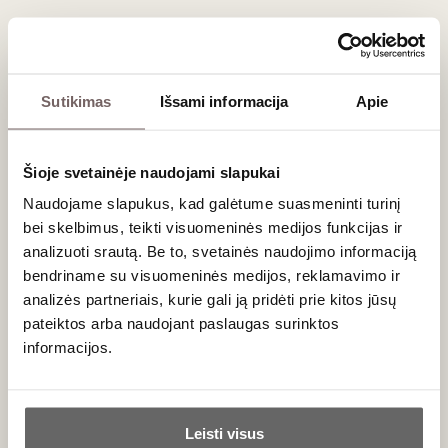
Derinimo su maistu taisyklės
Skirtingai nei daugelis baltųjų desertinių vynų, Recioto
reikalauja kitokio maisto palydos:
Sutikimas
Išsami informacija
Apie
Šokoladiniai desertai:
Tai vienas iš nedaugelio vynų
pasaulyje, kuris iš tiesų nuostabiai dera su juoduoju
šokoladu ir šokoladiniais pyragais.
Šioje svetainėje naudojami slapukai
Sūriai:
Klasikinis itališkas derinys – aštrūs, ilgai
brandinti sūriai ir ypač mėlynojo pelėsio
sūriai
(pvz.,
Naudojame slapukus, kad galėtume suasmeninti turinį
Gorgonzola
).
bei skelbimus, teikti visuomeninės medijos funkcijas ir
Vaisiniai kepiniai:
Puikiai tinka prie tradicinių vyšnių
analizuoti srautą. Be to, svetainės naudojimo informaciją
pyragų ar itališko
Panettone
.
bendriname su visuomeninės medijos, reklamavimo ir
analizės partneriais, kurie gali ją pridėti prie kitos jūsų
Dažniausiai užduodami klausimai
pateiktos arba naudojant paslaugas surinktos
informacijos.
Kuo Recioto skiriasi nuo Amarone della
Valpolicella?
Ar jums yra 20 metų?
Abu
Veneto regiono vynai
gaminami iš tų pačių vytintų
Leisti visus
vynuogių veislių. Pagrindinis skirtumas yra fermentacija: