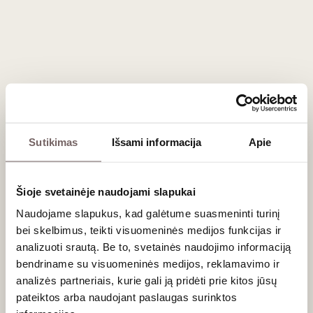
Merlot - 55%
Merlot - 70%
Cabernet Franc -
Cabernet Franc -
45%
30%
Taurus,
Taurus,
koncentruotas,
elegantiškas,
struktūriškas
kompleksiškas
raudonasis
raudonasis
0,75 L
13,5%
0,75 L
13,5%
781
€
61
€
00
00
Sutikimas
Išsami informacija
Apie
93
93
Raudonasis
Raudonasis
/ 100
/ 100
sausas
sausas
Šioje svetainėje naudojami slapukai
Château
Chateau La
Canon Croix
Gaffeliere
Naudojame slapukus, kad galėtume suasmeninti turinį
Canon St-
Saint Emilion
bei skelbimus, teikti visuomeninės medijos funkcijas ir
Émilion Grand
Grand Cru
analizuoti srautą. Be to, svetainės naudojimo informaciją
Prancūzija
Prancūzija
Cru AOC 2021
AOC 2014
bendriname su visuomeninės medijos, reklamavimo ir
Bordo/ Saint -
Bordo/ Saint -
Émilion AOC
Émilion AOC
analizės partneriais, kurie gali ją pridėti prie kitos jūsų
Merlot
Merlot
pateiktos arba naudojant paslaugas surinktos
Cabernet Franc
Cabernet Franc