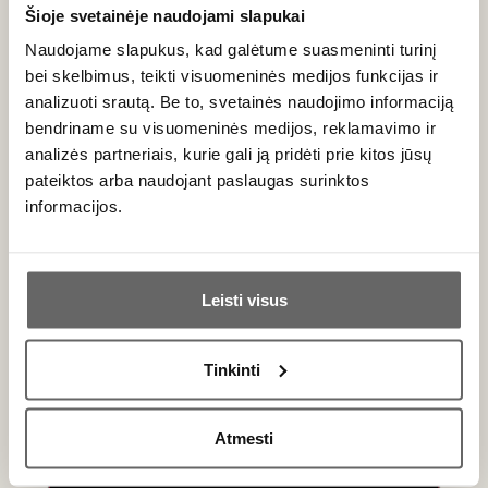
Šioje svetainėje naudojami slapukai
92
Baltasis sausas
/ 100
Naudojame slapukus, kad galėtume suasmeninti turinį
Planeta
Carricante
bei skelbimus, teikti visuomeninės medijos funkcijas ir
Eruzione 1614
analizuoti srautą. Be to, svetainės naudojimo informaciją
Bianco Sicilia
bendriname su visuomeninės medijos, reklamavimo ir
Italija
DOC 2020
analizės partneriais, kurie gali ją pridėti prie kitos jūsų
Sicilija/Sicilia DOC
pateiktos arba naudojant paslaugas surinktos
Carricante - 90%
informacijos.
Riesling - 10%
Minerališkas,
gaivus baltasis
Ar jums yra 20 metų?
0,75 L
12,5%
Leisti visus
44
€
00
Taip
Ne
Tinkinti
Primename:
Kaip išsirinkti Sicilia DOC vyną?
Atmesti
Sicilija yra viena inovatyviausių Italijos vyno zonų, kurioje
Jau galite prisijungti prie savo asmeninės
meistriškai jungiamos senovinės vietinės vynuogių veislės ir
paskyros