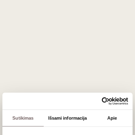
0,75 L
13%
0,75 L
12,5%
55
€
22
€
00
00
90
Baltasis sausas
Raudonasis
/ 100
sausas
Planeta La
Planeta
Segreta
Nocera Rosso
Bianco Sicilia
Sicilia DOC
BIO 2025
2023
Italija
Italija
Sicilija/Sicilia DOC
Sicilija/Sicilia DOC
Chardonnay -
20%
Nocera - 100%
Grecanico - 40%
Lengvas,
Grillo - 20%
vaisiškas, švelnių
taninų raudonasis
Kvapnus,
vaisiškas, sausas
EKO
baltasis
0,75 L
12,5%
0,75 L
13%
Sutikimas
Išsami informacija
Apie
24
€
31
€
00
00