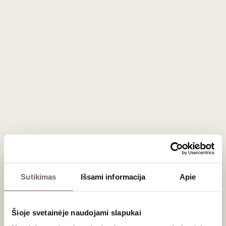
pasižymi aukščiausiais vynuogynais Abrucų regione. Dėl
didelio aukščio virš jūros lygio, regionas išsiskiria ryškiais
dienos ir nakties temperatūrų svyravimais. Tai lėtina vynuogių
nokimą ir padeda išlaikyti itin gaivią, gyvybingą rūgštį.
Raudonieji ir rožiniai vynai čia dažniausiai spaudžiami iš
legendinės '
Montepulciano'
vynuogės, kuri šiame
vėsesniame klimate įgauna elegantiškesnį, mažiau uogienę
primenantį profilį, su ryškiomis vyšnių ir prieskonių natomis.
Baltieji vynai kuriami iš vietinių '
Trebbiano'
ir sparčiai
populiarėjančios '
Pecorino'
vynuogių, džiuginančių baltojo
persiko, gėlių ir ryškia kalnų uolienų mineralika.
Maisto derinimo rekomendacijos
Dėl savo gaivumo ir puikios struktūros, šie vynai yra itin
universalūs:
Sutikimas
Išsami informacija
Apie
Raudonieji vynai:
puikiai subalansuoja riebesnius
mėsos patiekalus. Dera su mėsos troškiniais,
Šioje svetainėje naudojami slapukai
pomidorų padažo pagrindo pastos patiekalais (pvz.,
klasikiniais ragu) bei brandintais avių sūriais.