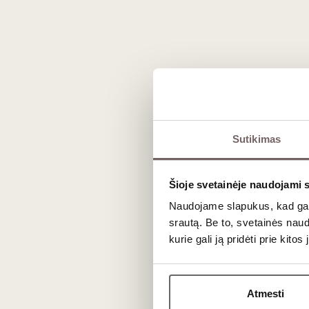
Dažniausiai užduodami kl
Kuo Vacqueyras skiriasi nuo Gigondas ir
Šios trys apeliacijos yra labai artimos kaimynės ir da
pasižymi kiek didesne elegancija ir minerališkumu dėl
Sutikimas
geriausią kainos ir kokybės santykį iš visos trijulės.
Ar šį vyną galima ilgai laikyti rūsyje?
Šioje svetainėje naudojami 
Naudojame slapukus, kad galė
Taip. Tvirti taninai ir geras ekstraktas leidžia šiam
Rono
srautą. Be to, svetainės nau
džiovintų vaisių aromatų.
kurie gali ją pridėti prie kit
Ar prieš ragaujant šį vyną verta dekantuot
Atmesti
Jauną (iki 4–5 metų) Vacqueyras vyną rekomenduojama d