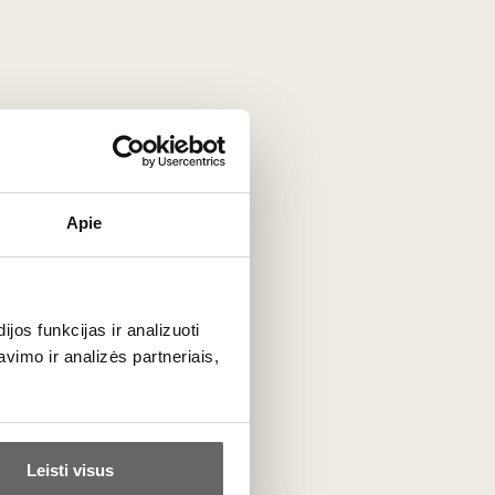
patys masyviausi ir kompleksiškiausi,
Gigondas
dažnai
, „kaimiško“ ir labai vaisiško charakterio vynas, siūlantis
Apie
os funkcijas ir analizuoti
Bėgant laikui, jis įgauna žavingų odos, saldymedžio ir
imo ir analizės partneriais,
Leisti visus
gus taninus ir atvers visą prieskonių bei uogų aromatų