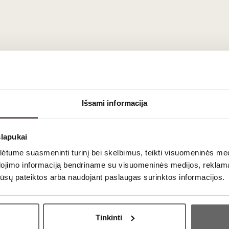
ausimai
 Châteauneuf-du-Pape?
linasi panašiomis vynuogių veislėmis.
Châteauneuf-du-Pape
yra 
 aukštesnės altitudės, o
Vacqueyras
stovi per vidurį – tai tvirto
Išsami informacija
slapukai
tume suasmeninti turinį bei skelbimus, teikti visuomeninės medij
s slėnio vynui
sėkmingai evoliucionuoti vyno rūsyje 5–10 metų. 
dojimo informaciją bendriname su visuomeninės medijos, reklamav
os jūsų pateiktos arba naudojant paslaugas surinktos informacijos.
i?
Ar jums yra 20 metų?
Tinkinti
ekantuoti bent 45–60 minučių. Deguonis padės sušvelninti galin