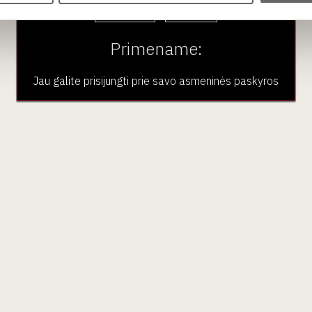
Taip
Ne
Primename:
Jau galite prisijungti prie savo asmeninės paskyros
aujienlaiškio prenumera
Geriausi mūsų pasiūlymai - tiesiai į Jūsų pašto dėžutę!