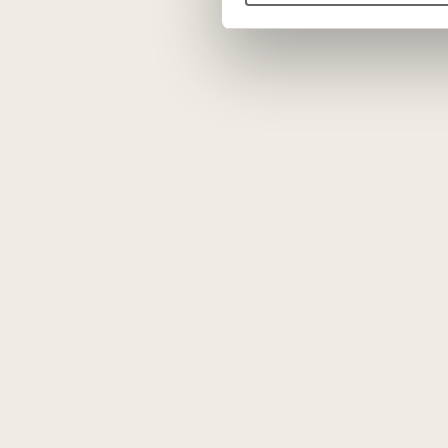
paletę.
N