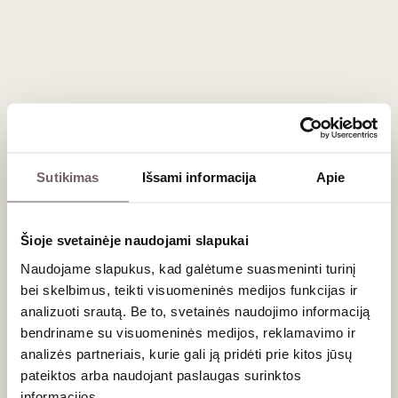
prieskonių (
Garrigue
) akcentais.
Tobuli maisto deriniai
Var IGP vynai yra nepaprastai gastronomiški ir pritaikyti
lengvam maistui. Rožiniai ir baltieji tobulai tiks kaip
aperityvas, derės prie Nicos salotų, ant grotelių keptų jūros
gėrybių, paukštienos ar švelnių
sūrių
. Raudonieji puikiai
papildys picos ar lengvų kepsnių vakarą. Šie vynai idealiai
Sutikimas
Išsami informacija
Apie
tinka prie įvairių
užkandžių prie vyno
, alyvuogių ar vytinto
kumpio.
Šioje svetainėje naudojami slapukai
Dažniausiai užduodami klausimai
Naudojame slapukus, kad galėtume suasmeninti turinį
Ar Var IGP vynai tinkami brandinimui?
bei skelbimus, teikti visuomeninės medijos funkcijas ir
analizuoti srautą. Be to, svetainės naudojimo informaciją
Ne, didžioji dalis šių vynų yra sukurta greitam vartojimui,
bendriname su visuomeninės medijos, reklamavimo ir
siekiant pabrėžti jų jaunatvišką vaisiškumą ir energiją.
analizės partneriais, kurie gali ją pridėti prie kitos jūsų
Geriausia jais mėgautis per pirmuosius 1–2 metus po
pateiktos arba naudojant paslaugas surinktos
derliaus nuėmimo.
informacijos.