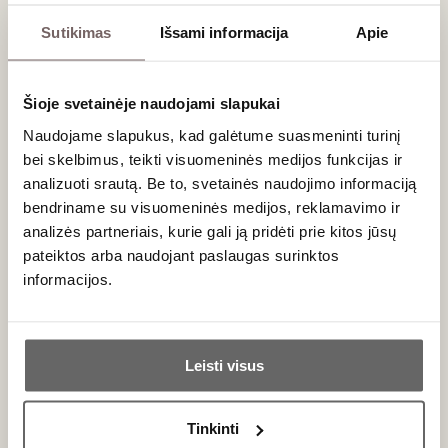
medus. Nors vynas yra saldus, jo aukšta rūgštis užtikrina, kad
Sutikimas
Išsami informacija
Apie
jis netaptų klampus ar per svarus. Nors klasika reikalauja šį
vyną derinti panardinant
cantuccini
(kietus Toskanos
migdolinius sausainius) į taurę, pabandykite jį priderinti su:
Šioje svetainėje naudojami slapukai
Intensyviais mėlynojo pelėsio
sūriais
(pvz.,
Gorgonzola
Naudojame slapukus, kad galėtume suasmeninti turinį
piccante
arba
Roquefort
);
bei skelbimus, teikti visuomeninės medijos funkcijas ir
Anties kepenėlių paštetu (Foie Gras);
analizuoti srautą. Be to, svetainės naudojimo informaciją
Karameliniais ar riešutiniais desertais.
bendriname su visuomeninės medijos, reklamavimo ir
analizės partneriais, kurie gali ją pridėti prie kitos jūsų
Dažniausiai užduodami klausimai
pateiktos arba naudojant paslaugas surinktos
informacijos.
Kiek laiko galima saugoti Vin Santo di
Montepulciano?
Ar jums yra 20 metų?
Dėl didžiulės cukraus koncentracijos ir ilgo oksidacinio
Leisti visus
brandinimo
caratelli
statinaitėse, šis
Italijos vynas
yra beveik
Taip
Ne
nemirtingas. Butelyje jis gali sėkmingai būti laikomas kelis
dešimtmečius.
Tinkinti