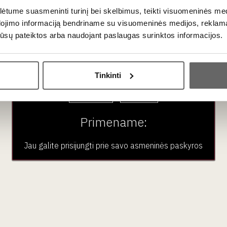
tume suasmeninti turinį bei skelbimus, teikti visuomeninės medij
dojimo informaciją bendriname su visuomeninės medijos, reklamav
os jūsų pateiktos arba naudojant paslaugas surinktos informacijos.
Ar jums yra 20 metų?
Tinkinti
Taip
Ne
Primename:
Jau galite prisijungti prie savo asmeninės paskyros
no kilęs autentiškas gėrimas, menantis dar 1921 metų Armand Guy s