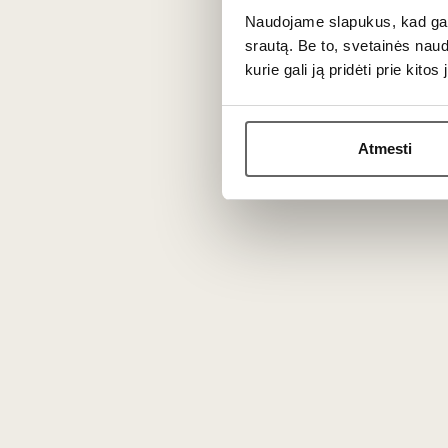
Naudojame slapukus, kad galė
srautą. Be to, svetainės nau
kurie gali ją pridėti prie kit
Atmesti
Prekės išvaizda gali skirtis nuo matomos nuotraukoje.
Aprašymas
Iš istorinio Prancūzijos Pontarlier regio