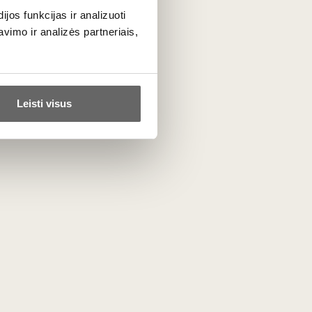
os funkcijas ir analizuoti
imo ir analizės partneriais,
Leisti visus
ukurtą receptą ir išsiskiriantis