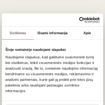
su tradiciniais Kaukazo virtuvės patiekalais, ant ugnies kepta
aviena, jautienos kepsniais bei aštresniais mėsos
užkandžiais
.
Dažniausiai užduodami klausimai
Sutikimas
Išsami informacija
Apie
Kokios vynuogės dominuoja Artsakh regione?
Absoliutus lyderis yra raudonoji
Sireni
vynuogė, kuri yra
istoriškai prisitaikiusi prie vietos klimato ir niekur kitur
Šioje svetainėje naudojami slapukai
pasaulyje nėra auginama tokiais kiekiais.
Naudojame slapukus, kad galėtume suasmeninti turinį
Ar šio regiono vynai tinka išlaikymui?
bei skelbimus, teikti visuomeninės medijos funkcijas ir
analizuoti srautą. Be to, svetainės naudojimo informaciją
Taip, ypač ąžuole brandinti raudonieji iš
Sireni
veislės.
bendriname su visuomeninės medijos, reklamavimo ir
Tinkamomis sąlygomis jie gali puikiai bręsti 5–10 metų,
analizės partneriais, kurie gali ją pridėti prie kitos jūsų
atskleisdami naujus poskonius.
pateiktos arba naudojant paslaugas surinktos
Ar Artsakh regione gaminamas baltasis vynas?
informacijos.
Nors regionas garsėja raudonaisiais, čia nedideliais kiekiais
Ar jums yra 20 metų?
taip pat kuriamas ir
baltasis vynas
, pasižymintis gėliškais