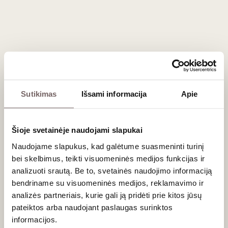
Šio regiono
Chardonnay
tobulai dera su riebesne žuvimi,
pavyzdžiui, lašiša, o gaivesni baltieji – su jūrų gėrybėmis bei
lengvais
užkandžiais
. Raudonieji
Cabernet Sauvignon
reikalauja klasikos: ėrienos patiekalų, jautienos išpjovos ar
kietųjų sūrių.
Dažniausiai užduodami klausimai
Sutikimas
Išsami informacija
Apie
Ar Margaret River vynai tinka ilgam brandinimui?
Taip, ypač aukštos kokybės
Cabernet Sauvignon
bei
Chardonnay
. Geriausi regiono pavyzdžiai gali puikiai bręsti
Šioje svetainėje naudojami slapukai
rūsyje 10 ir daugiau metų, atskleisdami kompleksiškus
Naudojame slapukus, kad galėtume suasmeninti turinį
tretinius aromatus.
bei skelbimus, teikti visuomeninės medijos funkcijas ir
Kuo Margaret River skiriasi nuo kitų Australijos regionų?
analizuoti srautą. Be to, svetainės naudojimo informaciją
bendriname su visuomeninės medijos, reklamavimo ir
Lyginant su šiltesniais regionais (pvz., Barosa), Margaret River
analizės partneriais, kurie gali ją pridėti prie kitos jūsų
vynai yra subtilesni, mažiau „uogieniški“, juose daugiau
pateiktos arba naudojant paslaugas surinktos
žolelių, mineralų natų bei gaivesnės rūgšties.
informacijos.
Kokiai progai geriausia rinktis šio regiono vyną?