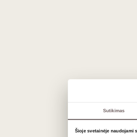
0,75 L
13,5%
67
€
00
97
Baltasis sausas
/ 100
Weingut Knoll Riesling
Ried Loibenberg Smaragd
2023
Austrija
Vachau
Sutikimas
Riesling - 100%
Šioje svetainėje naudojami 