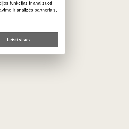
os funkcijas ir analizuoti
imo ir analizės partneriais,
Leisti visus
0,75 L
12,5%
86
€
00
94
Baltasis sausas
/ 100
Weingut Knoll Grüner
Veltliner Ried Kreutles
Federspiel 2022
Austrija
Vachau
Gruner Veltliner - 100%