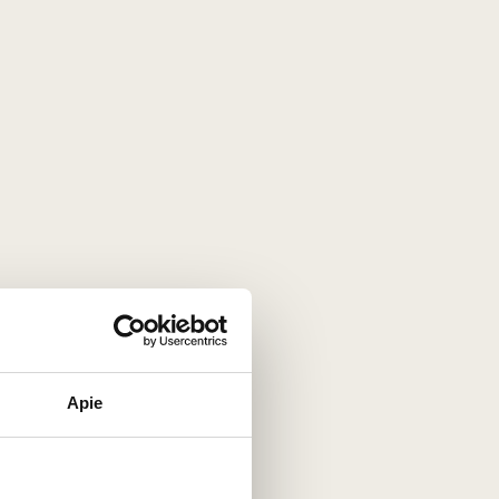
0,75 L
12,5%
71
€
00
98
Baltasis sausas
/ 100
Weingut Knoll Grüner
Veltliner Vinothekfüllung
Smaragd 2023
Austrija
Vachau
Apie
Gruner Veltliner - 100%
Taurus, koncentruotas, minerališkas
baltasis