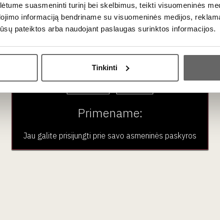
tume suasmeninti turinį bei skelbimus, teikti visuomeninės medij
dojimo informaciją bendriname su visuomeninės medijos, reklamav
os jūsų pateiktos arba naudojant paslaugas surinktos informacijos.
Ar jums yra 20 metų?
Tinkinti
Taip
Ne
0,75 L
13%
71
€
00
Primename:
Jau galite prisijungti prie savo asmeninės paskyros
Baltasis sausas
Wachau Gruner Veltliner
Himmelstiege Spatlese
1956
Austrija
Vachau
Gruner Veltliner - 100%