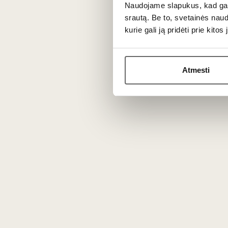
Naudojame slapukus, kad galė
srautą. Be to, svetainės nau
kurie gali ją pridėti prie kit
Atmesti
0,75 L
13%
71
€
00
97
Baltasis sausas
/ 100
Weingut Knoll Riesling
Vinotekfullung Smaragd
2024
Austrija
Vachau/Wachau DAC
Riesling - 100%