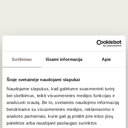
Blauer Portugieser), pasižymintis vyšnių natomis.
Maisto derinimo patarimai
Dėl savo pikantiško charakterio Veinfyrtelio baltieji gėrimai
tobulai dera su klasikine Austrijos virtuve, taip pat su
aštresniais Azijos patiekalais. Juos drąsiai galite patiekti
šalia įvairių daržovių, sūrių, baltos mėsos ir lengvų
užkandžių
.
Sutikimas
Išsami informacija
Apie
Dažniausiai užduodami klausimai
Kas yra toji „Pfefferl“ nata?
Šioje svetainėje naudojami slapukai
Tai specifinis, tik Veinfyrtelio regionui būdingas aromatas –
Naudojame slapukus, kad galėtume suasmeninti turinį
švelnus maltų juodųjų ar baltųjų pipirų kvapas, kuris vynui
bei skelbimus, teikti visuomeninės medijos funkcijas ir
suteikia malonaus pikantiškumo ir atskiria jį nuo kitų pasaulio
analizuoti srautą. Be to, svetainės naudojimo informaciją
gėrimų.
bendriname su visuomeninės medijos, reklamavimo ir
Ar Veinfyrtelyje kuriami natūralūs vynai?
analizės partneriais, kurie gali ją pridėti prie kitos jūsų
pateiktos arba naudojant paslaugas surinktos
Taip, daug jaunų vyndarių eksperimentuoja su minimalia