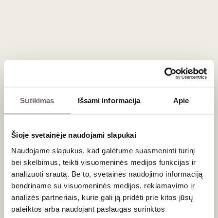
švelniais taninais.
Maisto derinimas
Dėl savo gaivios rūgšties, Žemutinės Austrijos baltieji
gėrimai yra itin draugiški maistui. Jie nuostabiai dera su
tradiciniu Vienos šniceliu, paukštiena, šviežiomis salotomis
bei žuvies patiekalais. Taip pat tai idealus pasirinkimas prie
lengvų
užkandžių
ar sūrių lentos.
Sutikimas
Išsami informacija
Apie
Dažniausiai užduodami klausimai
Ar Grüner Veltliner vynai tinka brandinimui?
Šioje svetainėje naudojami slapukai
Naudojame slapukus, kad galėtume suasmeninti turinį
Dauguma bazinių gėrimų skirti išgerti jauni, tačiau
bei skelbimus, teikti visuomeninės medijos funkcijas ir
aukščiausios klasės („Smaragd“ ar „Reserve“ lygio)
Grüner
analizuoti srautą. Be to, svetainės naudojimo informaciją
Veltliner
gali puikiai bręsti rūsyje 10 ir daugiau metų.
bendriname su visuomeninės medijos, reklamavimo ir
Koks vynas iš šio regiono tinka dovanai?
analizės partneriais, kurie gali ją pridėti prie kitos jūsų
pateiktos arba naudojant paslaugas surinktos
Ieškantiems
dovanos
, rekomenduojame rinktis prestižinių