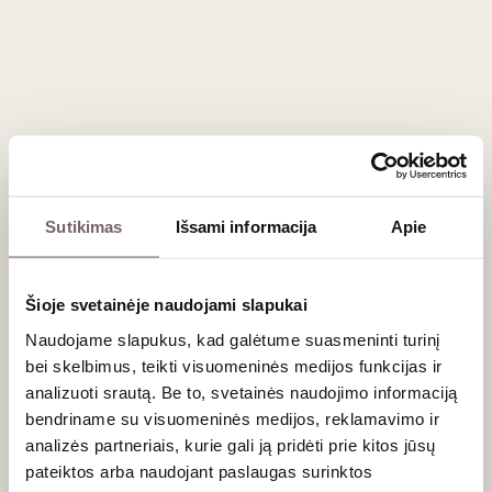
Maisto derinimas
Išreikštas minerališkumas Limari slėnio baltuosius gėrimus
daro geriausiais austrių, krevečių ir baltos žuvies palydovais.
Jie taip pat puikiai tiks prie ožkos sūrio ir lengvų
užkandžių
.
Elegantiškas
Syrah
nuostabiai atskleis savo savybes šalia
ėrienos kepsnių ar ant grotelių keptų daržovių.
Dažniausiai užduodami klausimai
Sutikimas
Išsami informacija
Apie
Kas yra „Camanchaca“ rūkas?
Tai tankus pakrantės rūkas, susidarantis dėl šaltosios
Šioje svetainėje naudojami slapukai
Humbolto srovės Ramiajame vandenyne. Jis slenka gilyn į
Naudojame slapukus, kad galėtume suasmeninti turinį
žemyną, vėsindamas Limari slėnio vynuogynus ir
bei skelbimus, teikti visuomeninės medijos funkcijas ir
prailgindamas uogų nokimo laiką.
analizuoti srautą. Be to, svetainės naudojimo informaciją
Kokią įtaką vynui daro kalkakmenio dirvožemis?
bendriname su visuomeninės medijos, reklamavimo ir
analizės partneriais, kurie gali ją pridėti prie kitos jūsų
Kalkakmenis (limestone) sulaiko drėgmę ir suteikia
pateiktos arba naudojant paslaugas surinktos
gėrimams traškią rūgštį bei specifinį minerališkumą, dažnai