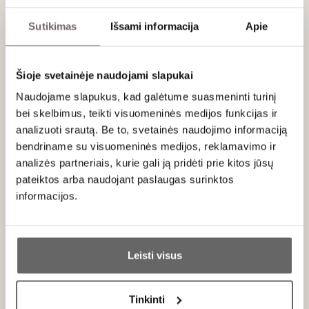
Sutikimas
Išsami informacija
Apie
CORAVIN vyno išpilstymo sistema – revoliucija vyno
pasaulyje
Judant ir šėlstant pasauliui, vyno industrija taip pat
Šioje svetainėje naudojami slapukai
neatsilieka. 2011 m. amerikietis medicinos technologijų
Naudojame slapukus, kad galėtume suasmeninti turinį
inžinierius Greg Lambrecht įnešė kardinalų pokytį –
bei skelbimus, teikti visuomeninės medijos funkcijas ir
sukūrė
CORAVIN
sistemą, kuri leido mėgautis vynu be
kamščio išėmimo.
analizuoti srautą. Be to, svetainės naudojimo informaciją
bendriname su visuomeninės medijos, reklamavimo ir
Inžinerinė meistrystė ir idėjos gimimas
analizės partneriais, kurie gali ją pridėti prie kitos jūsų
pateiktos arba naudojant paslaugas surinktos
Greg Lambrecht, sulipdęs dvi savo aistras – mediciną ir vyną
–, suprato, kad tradiciniai vyno ragavimo būdai yra ribojantys.
informacijos.
Turėdamas platų medicininių prietaisų kūrimo patirtį, jis
ėmėsi iššūkio – sukurti technologiją, leidžiančia neribotai
Ar jums yra 20 metų?
mėgautis vynu, neatidarius butelio.
Leisti visus
CORAVIN sistema ir jos veikimo principas
Taip
Ne
Unikali vyno išsaugojimo sistema naudoja itin ploną titano
Tinkinti
adatą, kuria į butelį įleidžiamas inertinis argono dujų srautas.