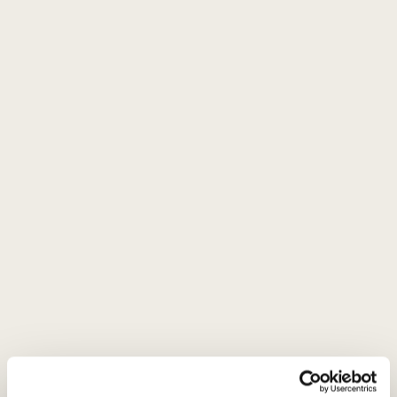
Apie gamintoją
Coravin Inc.
JAV
VISOS GAMINTOJO PREKĖS