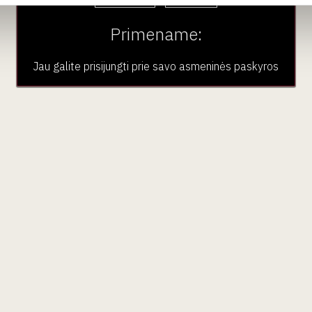
 tiksliai įpilti reikalingą vyno kiekį į taurę, o kadangi į
lieka neoksiduotas ir išlaiko savo kokybę.
Primename:
Jau galite prisijungti prie savo asmeninės paskyros
mybė mėgautis retais ar brangiais vynais po vieną
oksiduosis.
Kokybės garantija,
po savaitės, mėnesio ar
ybingas, aromatingas ir sklandus.
 laisvę ragauti, dalintis ir tyrinėti vynų pasaulį be