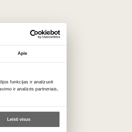
Coravin Inc.
JAV
Apie
VISOS GAMINTOJO PREKĖS
os funkcijas ir analizuoti
imo ir analizės partneriais,
Leisti visus