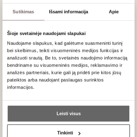
Sutikimas
Išsami informacija
Apie
Darroze Armagnacs
Šioje svetainėje naudojami slapukai
Prancūzija
Naudojame slapukus, kad galėtume suasmeninti turinį
VISOS GAMINTOJO PREKĖS
bei skelbimus, teikti visuomeninės medijos funkcijas ir
analizuoti srautą. Be to, svetainės naudojimo informaciją
bendriname su visuomeninės medijos, reklamavimo ir
Darroze vardas Armagnac pasaulyje reiškia ne tik
analizės partneriais, kurie gali ją pridėti prie kitos jūsų
kokybę, bet ir požiūrį.
Tai šeimos istorija, trunkanti daugiau
pateiktos arba naudojant paslaugas surinktos
nei šimtmetį, ir kartu viena
autentiškiausių Gaskonės
informacijos.
regiono išraiškų
.
Viskas prasidėjo
XIX amžiaus pabaigoje
, kai
Darroze
Ar jums yra 20 metų?
šeima
pradėjo dirbti su vietiniais vyndariais Gaskonėje.
Tačiau tik XX amžiaus viduryje, Francis Darroze dėka, namai
Leisti visus
įgijo dabartinį veidą. Jis suvokė, kad
didžiausia Armagnac
Taip
Ne
vertybė slypi ne kiekyje ar mišiniuose
, o
konkrečiose
Tinkinti
vietose, dirvožemyje, derliaus metuose ir žmogaus