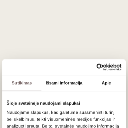
Apie gamintoją
Darroze Armagnacs
Prancūzija
VISOS GAMINTOJO PREKĖS
Darroze vardas Armagnac pasaulyje reiškia ne tik
Sutikimas
Išsami informacija
Apie
kokybę, bet ir požiūrį.
Tai šeimos istorija, trunkanti daugiau
nei šimtmetį, ir kartu viena
autentiškiausių Gaskonės
regiono išraiškų
.
Šioje svetainėje naudojami slapukai
Viskas prasidėjo
XIX amžiaus pabaigoje
, kai
Darroze
Naudojame slapukus, kad galėtume suasmeninti turinį
šeima
pradėjo dirbti su vietiniais vyndariais Gaskonėje.
bei skelbimus, teikti visuomeninės medijos funkcijas ir
Tačiau tik XX amžiaus viduryje, Francis Darroze dėka, namai
analizuoti srautą. Be to, svetainės naudojimo informaciją
įgijo dabartinį veidą. Jis suvokė, kad
didžiausia Armagnac