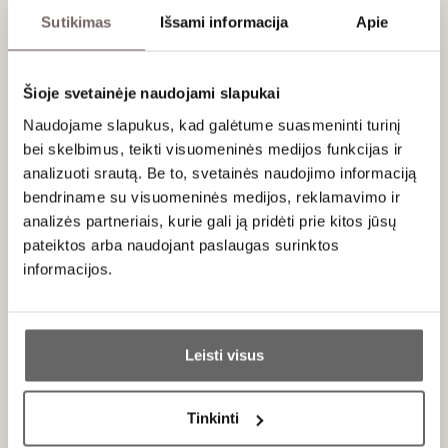
Sutikimas
Išsami informacija
Apie
Darroze Armagnacs
Šioje svetainėje naudojami slapukai
Prancūzija
Naudojame slapukus, kad galėtume suasmeninti turinį
VISOS GAMINTOJO PREKĖS
bei skelbimus, teikti visuomeninės medijos funkcijas ir
analizuoti srautą. Be to, svetainės naudojimo informaciją
Darroze vardas Armagnac pasaulyje reiškia ne tik
bendriname su visuomeninės medijos, reklamavimo ir
kokybę, bet ir požiūrį.
Tai šeimos istorija, trunkanti daugiau
analizės partneriais, kurie gali ją pridėti prie kitos jūsų
nei šimtmetį, ir kartu viena
autentiškiausių Gaskonės
pateiktos arba naudojant paslaugas surinktos
regiono išraiškų
.
informacijos.
Viskas prasidėjo
XIX amžiaus pabaigoje
, kai
Darroze
šeima
pradėjo dirbti su vietiniais vyndariais Gaskonėje.
Ar jums yra 20 metų?
Tačiau tik XX amžiaus viduryje, Francis Darroze dėka, namai
Leisti visus
įgijo dabartinį veidą. Jis suvokė, kad
didžiausia Armagnac
Taip
Ne
vertybė slypi ne kiekyje ar mišiniuose
, o
konkrečiose
vietose, dirvožemyje, derliaus metuose ir žmogaus
Tinkinti
rankose
.
Primename: