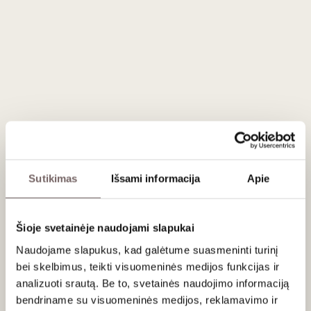
Darroze Armagnacs
Prancūzija
VISOS GAMINTOJO PREKĖS
Darroze vardas Armagnac pasaulyje reiškia ne tik
kokybę, bet ir požiūrį.
Tai šeimos istorija, trunkanti daugiau
nei šimtmetį, ir kartu viena
autentiškiausių Gaskonės
Sutikimas
Išsami informacija
Apie
regiono išraiškų
.
Viskas prasidėjo
XIX amžiaus pabaigoje
, kai
Darroze
Šioje svetainėje naudojami slapukai
šeima
pradėjo dirbti su vietiniais vyndariais Gaskonėje.
Tačiau tik XX amžiaus viduryje, Francis Darroze dėka, namai
Naudojame slapukus, kad galėtume suasmeninti turinį
įgijo dabartinį veidą. Jis suvokė, kad
didžiausia Armagnac
bei skelbimus, teikti visuomeninės medijos funkcijas ir
vertybė slypi ne kiekyje ar mišiniuose
, o
konkrečiose
analizuoti srautą. Be to, svetainės naudojimo informaciją
vietose, dirvožemyje, derliaus metuose ir žmogaus
bendriname su visuomeninės medijos, reklamavimo ir
rankose
.