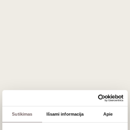
Tai brandus, harmoningas ir autentiškas armanjakas,
išsaugantis Bas-Armagnac regionui būdingą vaisiškumą ir
prieskonių eleganciją. „Domaine de Cantau 2008“
jungia Darroze šeimos preciziką su ūkio terroir išraiška – tai
gėrimas, skirtas ramiam degustavimui arba išskirtinei
kolekcijai.
Apie gamintoją
Darroze Armagnacs
Prancūzija
Sutikimas
Išsami informacija
Apie
VISOS GAMINTOJO PREKĖS