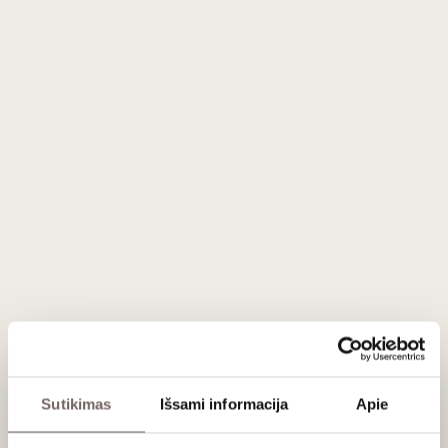
elegantiškas, su subtiliais tabako ir lengvo dūmo niuansais.
Tai jaunatviškas, bet rafinuotas armanjakas, puikiai
atspindintis Domaine de la Boubee ūkio terroir
ir Darroze šeimos distiliavimo preciziškumą.
Domaine de la
Boubee 2009
jungia šviesų vaisiškumą su ąžuolo šiluma –
gėrimas, skirtas tiek mėgautis dabar, tiek kolekcionuoti.
Apie gamintoją
Darroze Armagnacs
Sutikimas
Išsami informacija
Apie
Prancūzija
VISOS GAMINTOJO PREKĖS