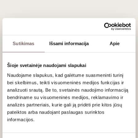
patiks visiems, mėgstantiems kiek
tropiškus, gilios
koncentracijos baltuosius vynus
.
Blyškios šiaudų spalvos „Chardonnay“
kvepia žalių obuolių
ir kriaušių akcentais
. Burnoje išsiskiria
tropinių vaisių,
nektarinų bei švelnūs vanilės niuansai
.
Sutikimas
Išsami informacija
Apie
Puikios struktūros vynas fermentuojamas ir brandinamas
nerūdijančio plieno talpose
– tai metodas, kruopščiai
išsaugantis jo tyrą vaisių išraišką ir gyvybingą gaivumą. Jis
Šioje svetainėje naudojami slapukai
pasižymi
ekspresyvia rūgštimi
, kuri prisideda prie ilgai
išliekančio poskonio.
Naudojame slapukus, kad galėtume suasmeninti turinį
bei skelbimus, teikti visuomeninės medijos funkcijas ir
analizuoti srautą. Be to, svetainės naudojimo informaciją
Patiekimas
bendriname su visuomeninės medijos, reklamavimo ir
analizės partneriais, kurie gali ją pridėti prie kitos jūsų
Patiekti 12-14 °C temperatūros prie lašisos kepsnių,
pateiktos arba naudojant paslaugas surinktos
vištienos maltinukų, lengvesnių sūrių.
informacijos.
Ar jums yra 20 metų?