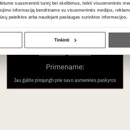
tume suasmeninti turinį bei skelbimus, teikti visuomeninės medij
– baltasis „Chardonnay“ vynas iš garsiojo „De Martino“ ūkio.
dojimo informaciją bendriname su visuomeninės medijos, reklamav
, mėgstantiems kiek
tropiškus, gilios koncentracijos baltuos
os jūsų pateiktos arba naudojant paslaugas surinktos informacijos.
kvepia žalių obuolių ir kriaušių akcentais
. Burnoje išsiskiria
Ar jums yra 20 metų?
Tinkinti
s ir brandinamas
nerūdijančio plieno talpose
– tai metodas, kru
Taip
Ne
esyvia rūgštimi
, kuri prisideda prie ilgai išliekančio poskonio.
Primename:
Jau galite prisijungti prie savo asmeninės paskyros
os kepsnių, vištienos maltinukų, lengvesnių sūrių.