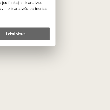
os funkcijas ir analizuoti
 Puikus
kainos ir kokybės santykis
bei
imo ir analizės partneriais,
ius vynus
.
tropinių vaisių, nektarinų bei švelnūs
Leisti visus
opščiai išsaugantis jo tyrą vaisių išraišką