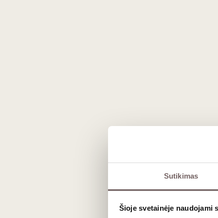
Prekės išvaizda gali skirtis nuo matomos nuotraukoje.
Sutikimas
Aprašymas
Šioje svetainėje naudojami 