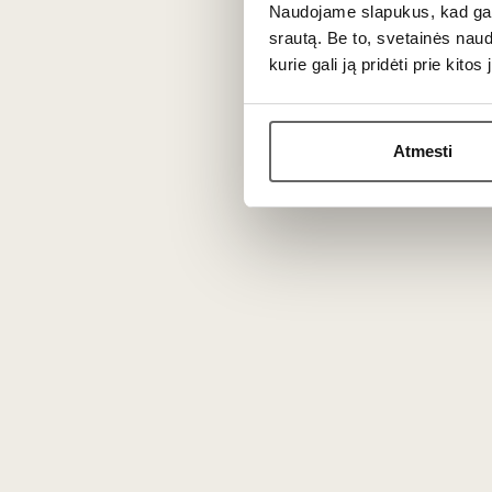
Naudojame slapukus, kad galė
De Martino Estate Chardonnay 2024
srautą. Be to, svetainės nau
vynuogės iš Maipo slėnio patiks visiems
kurie gali ją pridėti prie kit
Blyškios šiaudų spalvos „Chardonnay“
vanilės niuansai
.
Atmesti
Puikios struktūros vynas fermentuojama
ir gyvybingą gaivumą. Jis pasižymi
ekspr
Patiekimas
Patiekti 12-14 °C temperatūros prie lašis