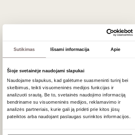
Rodez vakarienė turėtų būti nenugalimas
duetas.
VAKARIENĖS MENU
Champagne Eric Rodez Cuvee des
Sutikimas
Išsami informacija
Apie
Crayeres Ambonnay Grand Cru
Jūrų šukutė, ruošta žemoje temperatūroje su
Šioje svetainėje naudojami slapukai
cirtinų žievelėmis ir laukinių pajūrio rožių konfi /
vištų odų traškutis / skrudintų garintų migdolų
Naudojame slapukus, kad galėtume suasmeninti turinį bei
kremas
skelbimus, teikti visuomeninės medijos funkcijas ir
analizuoti srautą. Be to, svetainės naudojimo informaciją
bendriname su visuomeninės medijos, reklamavimo ir
Champagne Eric Rodez Blanc de Noirs
analizės partneriais, kurie gali ją pridėti prie kitos jūsų
Ambonnay Grand Cru
pateiktos arba naudojant paslaugas surinktos informacijos.
Foie gras parfit / brioche / raudonų obuolių vos
liestų raudonais sičuano pipirais ir medumi