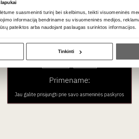
slapukai
tume suasmeninti turinį bei skelbimus, teikti visuomeninės medij
dojimo informaciją bendriname su visuomeninės medijos, reklamav
os jūsų pateiktos arba naudojant paslaugas surinktos informacijos.
Ar jums yra 20 metų?
aujienlaiškio prenumera
Tinkinti
Taip
Ne
Geriausi mūsų pasiūlymai - tiesiai į Jūsų pašto dėžutę!
Primename:
Jau galite prisijungti prie savo asmeninės paskyros