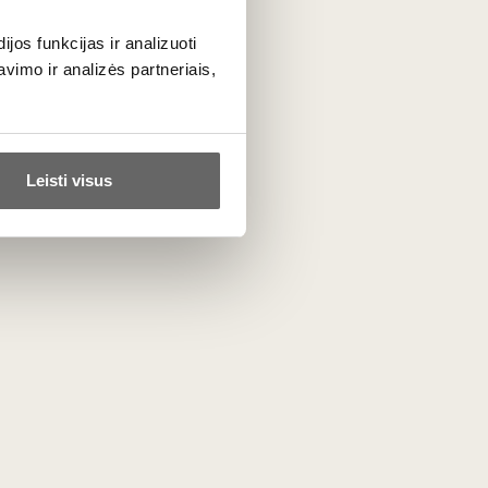
os funkcijas ir analizuoti
imo ir analizės partneriais,
ta
Leisti visus
PRENUMERUOTI